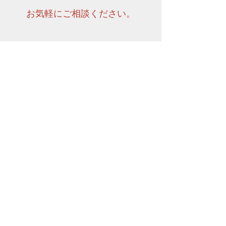
お気軽にご相談ください。
TEL ＆ＦＡＸ :
093-883-8484
Click八幡 ソーシャルメディア：
© 2013 by Click YAHATA